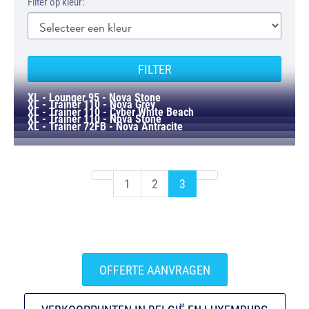
Filter op kleur:
FILTER
XL - Lounger 95 - Nova Stone
XL - Trainer 110 - Nova Grey
XL - Trainer 110 - Cyber White Beach
XL - Trainer 110 - Nova Stone
XL - Trainer 72FB - Nova Antracite
(current)
1
2
3
OFFERTE AANVRAGEN